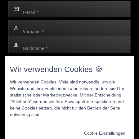
E-Mail
*
Vorname
*
Nachname
*
Mit dem Anmelden des Newsletters stimmen Sie zu, dass Ihre
Wir verwenden Cookies 🍪
personenbezogenen Daten für werbliche E-Mails verwendet
werden und Sie dies jederzeit widerrufen können. Für den
Wir verwenden Cookies. Viele sind notwendig, um die
Versand nutzen wir rapidmail, und mit Ihrer Anmeldung stimmen
Website und ihre Funktionen zu betreiben, andere sind für
Sie der Übermittlung Ihrer Daten an rapidmail zu. Bitte beachten
statistische oder Marketingzwecke. Mit der Entscheidung
Sie unsere
AGB
und
Datenschutzbestimmungen
.
"Ablehnen" werden wir Ihre Privatsphäre respektieren und
keine Cookies setzen, die nicht für den Betrieb der Seite
notwendig sind.
ZUM NEWSLETTER ANMELDEN
Cookie Einstellungen
* Pflichtfelder