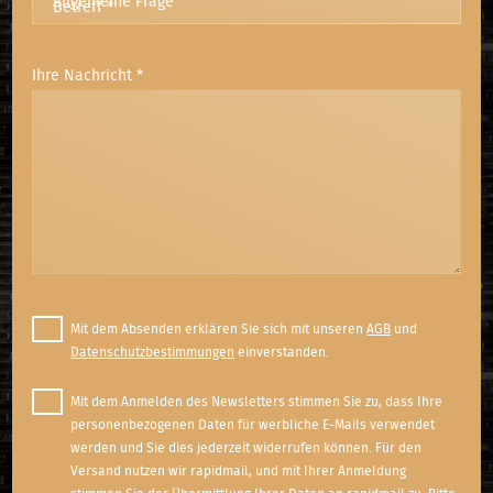
Betreff
*
Ihre Nachricht *
Mit dem Absenden erklären Sie sich mit unseren
AGB
und
Datenschutzbestimmungen
einverstanden.
Mit dem Anmelden des Newsletters stimmen Sie zu, dass Ihre
personenbezogenen Daten für werbliche E-Mails verwendet
werden und Sie dies jederzeit widerrufen können. Für den
Versand nutzen wir rapidmail, und mit Ihrer Anmeldung