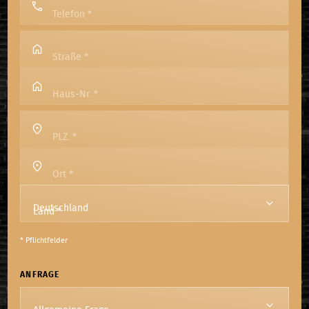
Telefon
*
Straße
*
Haus-Nr.
*
PLZ.
*
Ort
*
Land
*
* Pflichtfelder
ANFRAGE