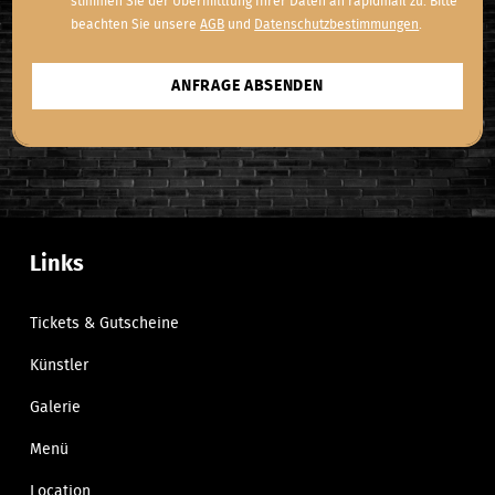
stimmen Sie der Übermittlung Ihrer Daten an rapidmail zu. Bitte
beachten Sie unsere
AGB
und
Datenschutzbestimmungen
.
ANFRAGE ABSENDEN
Links
Tickets & Gutscheine
Künstler
Galerie
Menü
Location