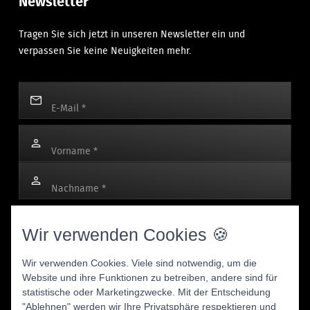
Newsletter
Tragen Sie sich jetzt in unseren Newsletter ein und
verpassen Sie keine Neuigkeiten mehr.
E-Mail
*
Vorname
*
Nachname
*
Mit dem Anmelden des Newsletters stimmen Sie zu, dass Ihre
Wir verwenden Cookies 🍪
personenbezogenen Daten für werbliche E-Mails verwendet
werden und Sie dies jederzeit widerrufen können. Für den
Wir verwenden Cookies. Viele sind notwendig, um die
Versand nutzen wir rapidmail, und mit Ihrer Anmeldung stimmen
Website und ihre Funktionen zu betreiben, andere sind für
Sie der Übermittlung Ihrer Daten an rapidmail zu. Bitte beachten
statistische oder Marketingzwecke. Mit der Entscheidung
Sie unsere
AGB
und
Datenschutzbestimmungen
.
"Ablehnen" werden wir Ihre Privatsphäre respektieren und